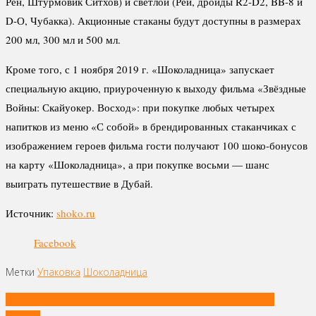
Рен, Штурмовик Ситхов) и светлой (Рей, дроиды R2-D2, BB-8 и
D-О, Чубакка). Акционные стаканы будут доступны в размерах
200 мл, 300 мл и 500 мл.
Кроме того, с 1 ноября 2019 г. «Шоколадница» запускает
специальную акцию, приуроченную к выходу фильма «Звёздные
Войны: Скайуокер. Восход»: при покупке любых четырех
напитков из меню «С собой» в брендированных стаканчиках с
изображением героев фильма гости получают 100 шоко-бонусов
на карту «Шоколадница», а при покупке восьми — шанс
выиграть путешествие в Дубай.
Источник:
shoko.ru
Facebook
Метки
Упаковка
Шоколадница
Навигация
ЯПОНИИ – СИБИРСКИЙ ПАПОРОТНИК, ЕВРОПЕ – ОЛЕНЬИ