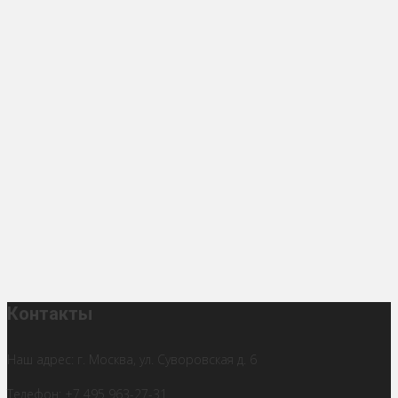
Контакты
Наш адрес: г. Москва, ул. Суворовская д. 6
Телефон: +7 495 963-27-31