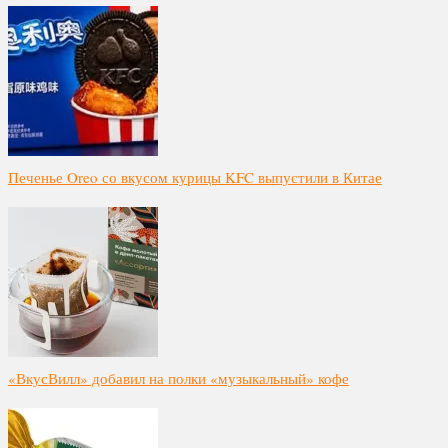
Печенье Oreo со вкусом курицы KFC выпустили в Китае
«ВкусВилл» добавил на полки «музыкальный» кофе