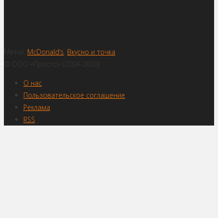
Метки:
McDonald’s
,
Вкусно и точка
© ООО «Просто» (2004-2020)
О нас
Пользовательское соглашение
Реклама
RSS