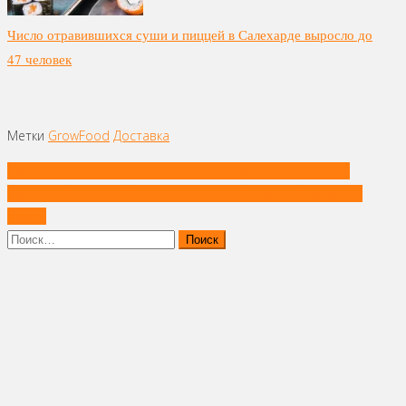
Число отравившихся суши и пиццей в Салехарде выросло до
47 человек
Метки
GrowFood
Доставка
Навигация
Как выполнить анализ причин при нарушениях в СМБПП
по
Hyundai-Kia создали робота для доставки кофе и закусок в
записям
офисе
Найти: