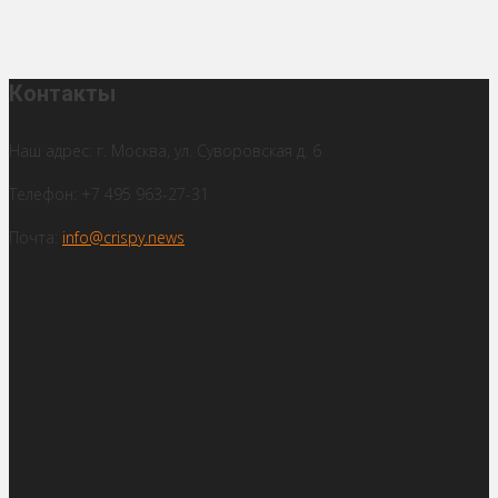
Контакты
Наш адрес: г. Москва, ул. Суворовская д. 6
Телефон: +7 495 963-27-31
Почта:
info@crispy.news