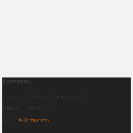
Контакты
Наш адрес: г. Москва, ул. Суворовская д. 6
Телефон: +7 495 963-27-31
Почта:
info@crispy.news