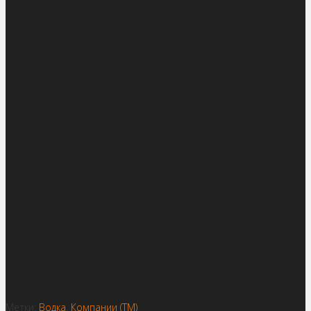
Метки:
Водка
,
Компании (ТМ)