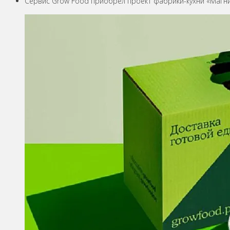
Сервис Grow Food приобрел проект фабрики-кухни «Магн