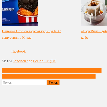
Печенье Oreo со вкусом курицы KFC
«ВкусВилл» доб
выпустили в Китае
кофе
Facebook
Метки
Готовая еда
Компании (ТМ)
Навигация
Заказы по FM-радио начал принимать McDonald’s в Парагвае
по
Работать над снижением наценок на хлеб продолжит ФАС
записям
Найти: