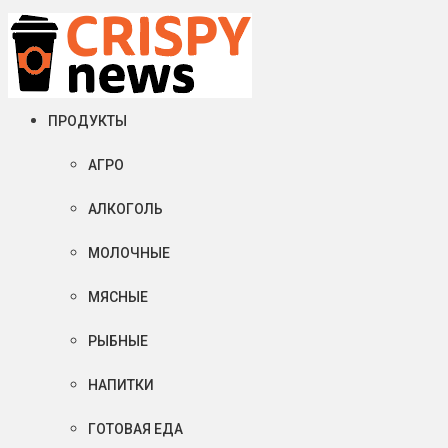
Воскресенье, 09 августа, 2026
Crispy News/Криспи Ньюс
События и тенденции рынка пищевой промышленности в России
ПРОДУКТЫ
АГРО
АЛКОГОЛЬ
МОЛОЧНЫЕ
МЯСНЫЕ
РЫБНЫЕ
НАПИТКИ
ГОТОВАЯ ЕДА