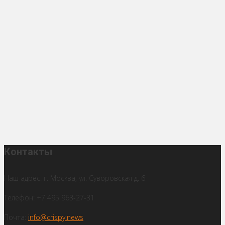
Контакты
Наш адрес: г. Москва, ул. Суворовская д. 6
Телефон: +7 495 963-27-31
Почта:
info@crispy.news