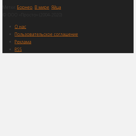
Метки:
Борнео
,
В мире
,
Яйца
© ООО «Просто» (2004-2020)
О нас
Пользовательское соглашение
Реклама
RSS