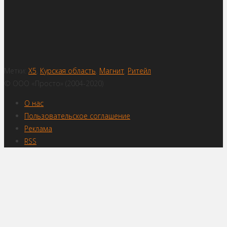
Метки:
X5
,
Курская область
,
Магнит
,
Ритейл
© ООО «Просто» (2004-2020)
О нас
Пользовательское соглашение
Реклама
RSS