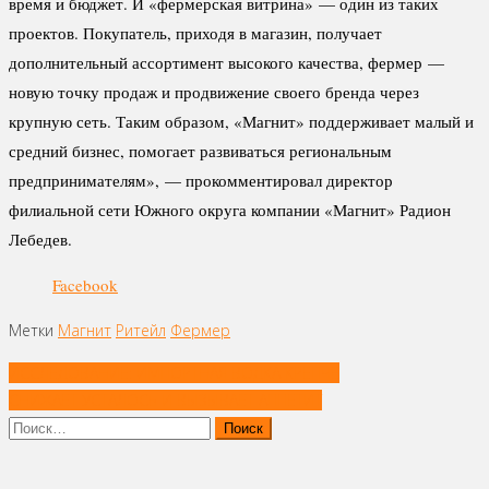
время и бюджет. И «фермерская витрина» — один из таких
проектов. Покупатель, приходя в магазин, получает
дополнительный ассортимент высокого качества, фермер —
новую точку продаж и продвижение своего бренда через
крупную сеть. Таким образом, «Магнит» поддерживает малый и
средний бизнес, помогает развиваться региональным
предпринимателям», — прокомментировал директор
филиальной сети Южного округа компании «Магнит» Радион
Лебедев.
Facebook
Метки
Магнит
Ритейл
Фермер
Навигация
ИССЛЕДОВАНИЕ: ИМПОРТНАЯ ВОДКА КРЕПЧЕ
по
СНИЖАЕТ УСТАЛОСЬ И ВЫЗЫВАЕТ АППЕТИТ
записям
Найти: