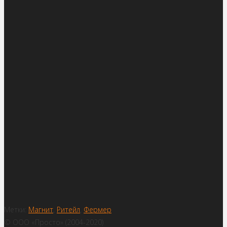
Метки:
Магнит
,
Ритейл
,
Фермер
© ООО «Просто» (2004-2020)