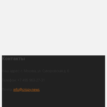
Контакты
Наш адрес: г. Москва, ул. Суворовская д. 6
Телефон: +7 495 963-27-31
Почта:
info@crispy.news