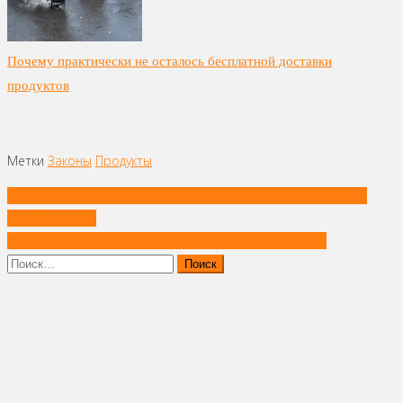
Почему практически не осталось бесплатной доставки
продуктов
Метки
Законы
Продукты
Навигация
Камчатский минтай получил международную экологическую
по
сертификацию
записям
Индийский рыболов за одну ночь стал миллионером
Найти: