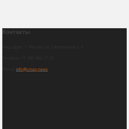
Контакты
Наш адрес: г. Москва, ул. Суворовская д. 6
Телефон: +7 495 963-27-31
Почта:
info@crispy.news