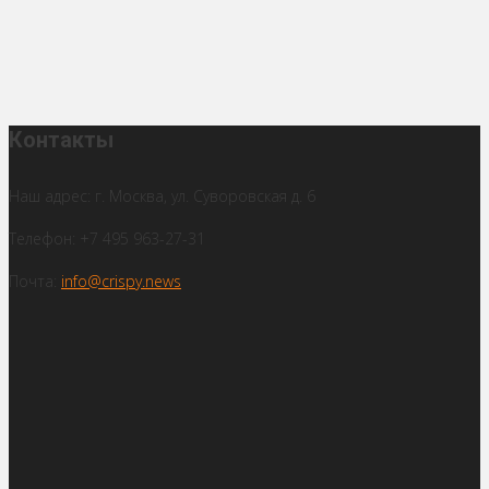
Контакты
Наш адрес: г. Москва, ул. Суворовская д. 6
Телефон: +7 495 963-27-31
Почта:
info@crispy.news