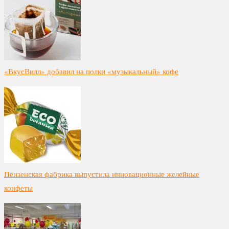
«ВкусВилл» добавил на полки «музыкальный» кофе
Пензенская фабрика выпустила инновационные желейные
конфеты