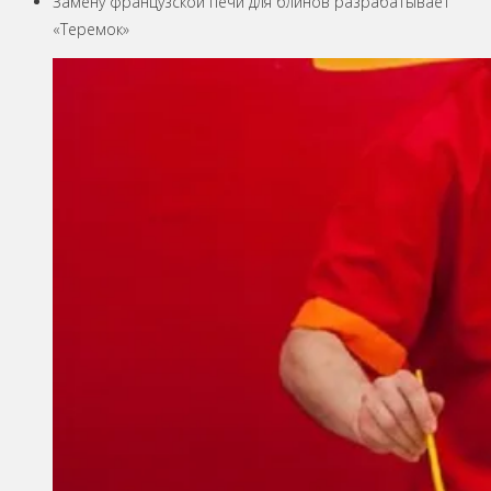
Замену французской печи для блинов разрабатывает
«Теремок»