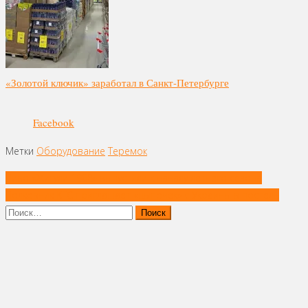
«Золотой ключик» заработал в Санкт-Петербурге
Facebook
Метки
Оборудование
Теремок
Навигация
Пиво «Жигули 1968» выпустили к началу летнего сезона
по
Полковник KFC приглашает «цыпочек» с Украины в постель
записям
Найти: