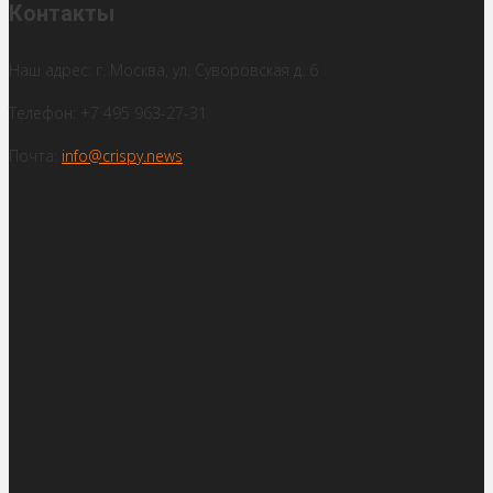
Контакты
Наш адрес: г. Москва, ул. Суворовская д. 6
Телефон: +7 495 963-27-31
Почта:
info@crispy.news