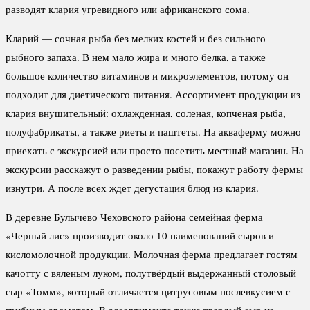
разводят клария угревидного или африканского сома.
Кларий — сочная рыба без мелких костей и без сильного
рыбного запаха. В нем мало жира и много белка, а также
большое количество витаминов и микроэлементов, потому он
подходит для диетического питания. Ассортимент продукции из
клария внушительный: охлажденная, соленая, копченая рыба,
полуфабрикаты, а также риеты и паштеты. На акваферму можно
приехать с экскурсией или просто посетить местный магазин. На
экскурсии расскажут о разведении рыбы, покажут работу фермы
изнутри. А после всех ждет дегустация блюд из клария.
В деревне Булычево Чеховского района семейная ферма
«Черный лис» производит около 10 наименований сыров и
кисломолочной продукции. Молочная ферма предлагает гостям
качотту с вяленым луком, полутвёрдый выдержанный столовый
сыр «Томм», который отличается цитрусовым послевкусием с
грибным ароматом. В ассортименте также твердый сыр из