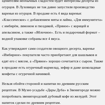
Ценителям необычных сладостей будет интересны десерты из
огурцов. В Луховицах не так давно запустили производство
варенья из огурцов. В продаже есть 4 вида варенья:
«Классическое» с добавлением мяты и лайма, «Для иммунитета»
с имбирём, лимоном и гвоздикой, «Пряное» с корицей и
апельсином, а также «Яблочное». Есть и подарочный формат –
водной упаковке собраны все 4 вкуса.
Как утверждают сами создатели овощного десерта, варенье
«Имбирное» покупатели часто приобретают для шашлыков и
едят его с мясом, а «Пряное» хорошо сочетается с сыром. Также
в продаже есть огуречный мармелад, зефир и даже шоколадные
конфеты с огуречной начинкой.
Нельзя обойти стороной и напитки по древним русским
рецептам. В Музее-усадьбе «Дары Дуба» в Звенигороде можно
попробовать звенигородский дубовый кофе из желудей. Этот
напиток сделан по древним рецептам.