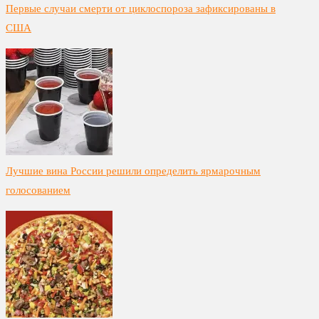
Первые случаи смерти от циклоспороза зафиксированы в
США
Лучшие вина России решили определить ярмарочным
голосованием