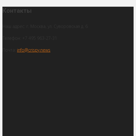
Контакты
Наш адрес: г. Москва, ул. Суворовская д. 6
Телефон: +7 495 963-27-31
Почта:
info@crispy.news