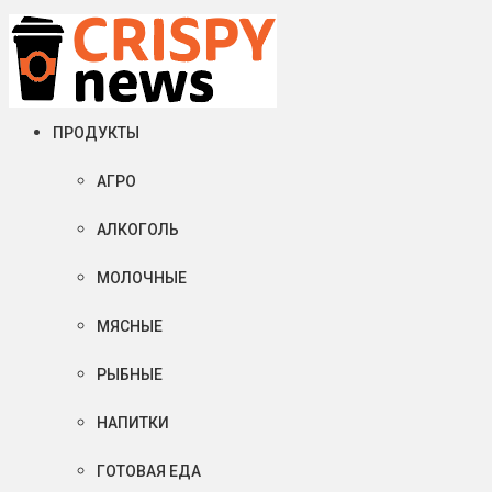
Суббота, 08 августа, 2026
Crispy News/Криспи Ньюс
События и тенденции рынка пищевой промышленности в России
ПРОДУКТЫ
АГРО
АЛКОГОЛЬ
МОЛОЧНЫЕ
МЯСНЫЕ
РЫБНЫЕ
НАПИТКИ
ГОТОВАЯ ЕДА