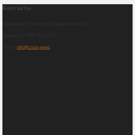
Контакты
Наш адрес: г. Москва, ул. Суворовская д. 6
Телефон: +7 495 963-27-31
Почта:
info@crispy.news