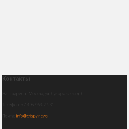
Контакты
Наш адрес: г. Москва, ул. Суворовская д. 6
Телефон: +7 495 963-27-31
Почта:
info@crispy.news