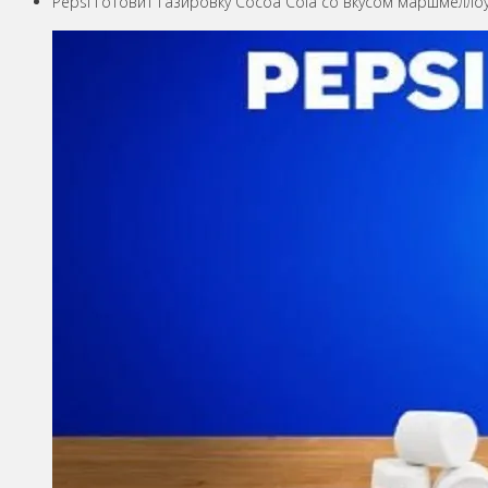
Pepsi готовит газировку Cocoa Cola со вкусом маршмелло