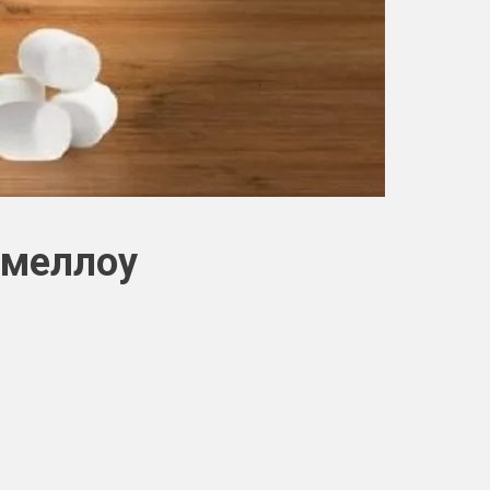
шмеллоу