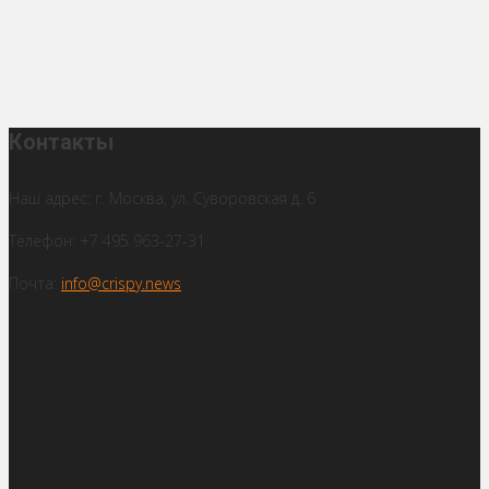
Контакты
Наш адрес: г. Москва, ул. Суворовская д. 6
Телефон: +7 495 963-27-31
Почта:
info@crispy.news