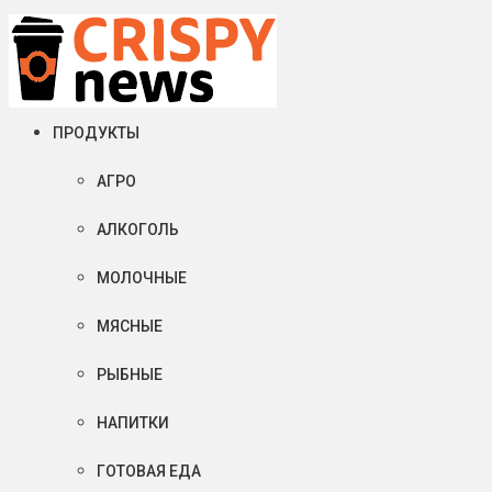
Суббота, 08 августа, 2026
Crispy News/Криспи Ньюс
События и тенденции рынка пищевой промышленности в России
ПРОДУКТЫ
АГРО
АЛКОГОЛЬ
МОЛОЧНЫЕ
МЯСНЫЕ
РЫБНЫЕ
НАПИТКИ
ГОТОВАЯ ЕДА