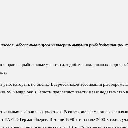
 лосося, обеспечивающего четверть выручки рыбодобывающих к
ия прав на рыболовные участки для добычи анадромных видов рыб 
ков.
ов рыб, который, по оценке Всероссийской ассоциации рыбопромыш
ила 59,8 млрд руб.). Власти предлагают ввести в законодательство
циальных рыболовных участках. В советское время они закрепляли
 ВАРПЭ Герман Зверев. В конце 1990-х и начале 2000-х годов учас
ть на конкурсной основе на срок от 10 до 25 лет — по усмотрению 