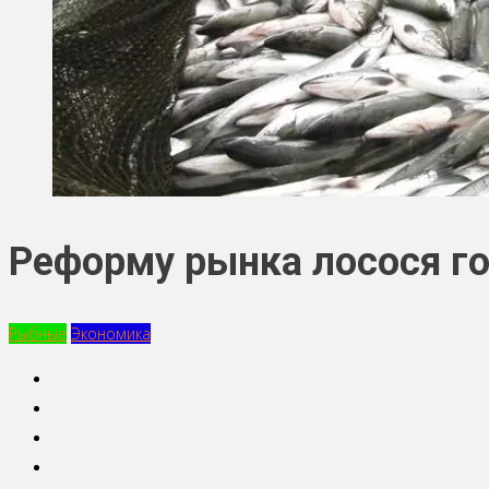
Реформу рынка лосося го
Рыбные
Экономика