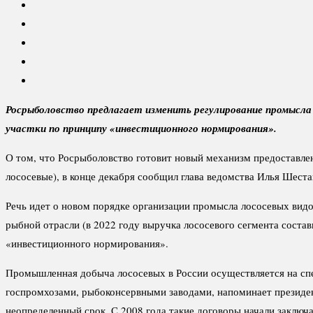
Росрыболовство предлагает изменить регулирование промысла
участки по принципу «инвестиционного нормирования».
О том, что Росрыболовство готовит новый механизм предоставлен
лососевые), в конце декабря сообщил глава ведомства Илья Шеста
Речь идет о новом порядке организации промысла лососевых вид
рыбной отрасли (в 2022 году выручка лососевого сегмента состав
«инвестиционного нормирования».
Промышленная добыча лососевых в России осуществляется на спе
госпромхозами, рыбоконсервными заводами, напоминает президент
неопределенный срок. С 2008 года такие договоры начали заключа