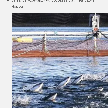
За вылов «сбежавших» лососей заплатят награду в
Норвегии