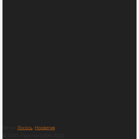
Метки:
Лосось
,
Норвегия
© ООО «Просто» (2004-2020)