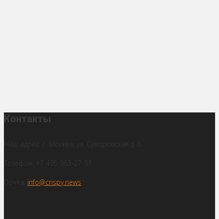
Контакты
Наш адрес: г. Москва, ул. Суворовская д. 6
Телефон: +7 495 963-27-31
Почта:
info@crispy.news