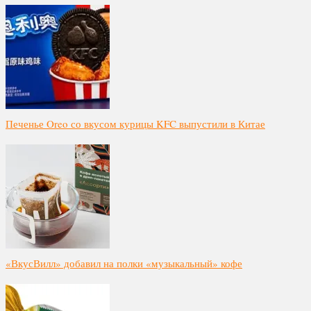
Печенье Oreo со вкусом курицы KFC выпустили в Китае
«ВкусВилл» добавил на полки «музыкальный» кофе