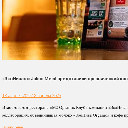
«ЭкоНива» и Julius Meinl представили органический ка
18 апреля 2025
18 апреля 2025
В московском ресторане «М2 Органик Клуб» компании «ЭкоНива» 
коллаборация, объединившая молоко «ЭкоНива Organic» и кофе пре
Подробнее ...