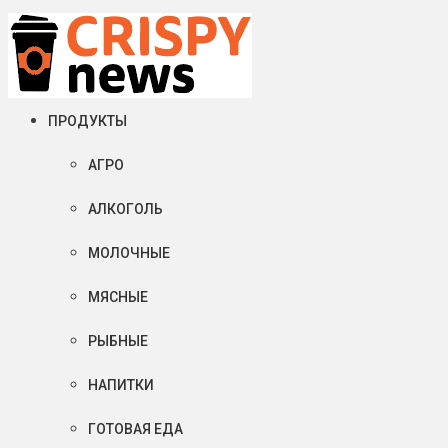
Воскресенье, 09 августа, 2026
Crispy News/Криспи Ньюс
События и тенденции рынка пищевой промышленности в России
ПРОДУКТЫ
АГРО
АЛКОГОЛЬ
МОЛОЧНЫЕ
МЯСНЫЕ
РЫБНЫЕ
НАПИТКИ
ГОТОВАЯ ЕДА