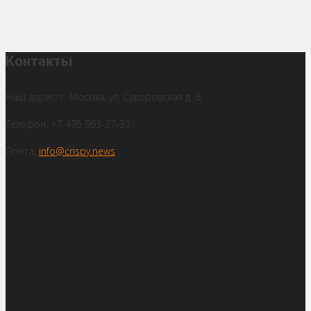
Контакты
Наш адрес: г. Москва, ул. Суворовская д. 6
Телефон: +7 495 963-27-31
Почта:
info@crispy.news