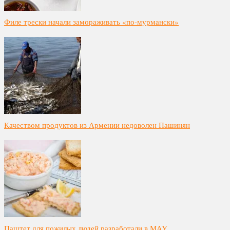
Филе трески начали замораживать «по-мурмански»
Качеством продуктов из Армении недоволен Пашинян
Паштет для пожилых людей разработали в МАУ