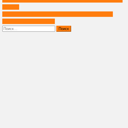
по
в России
записям
Молочнокислые бактерии обитателей Арктики изучат для
пищевой промышленности
Найти: