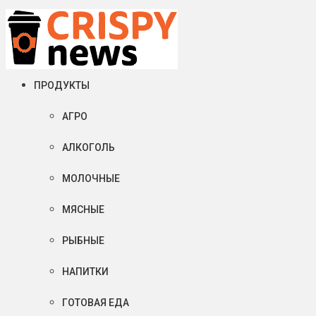
Суббота, 08 августа, 2026
Crispy News/Криспи Ньюс
События и тенденции рынка пищевой промышленности в России
ПРОДУКТЫ
АГРО
АЛКОГОЛЬ
МОЛОЧНЫЕ
МЯСНЫЕ
РЫБНЫЕ
НАПИТКИ
ГОТОВАЯ ЕДА