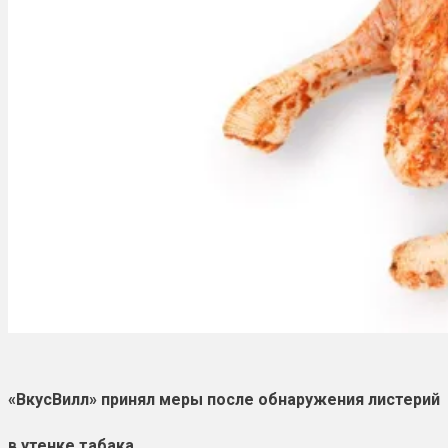
«ВкусВилл» принял меры после обнаружения листерий
в утенке табака