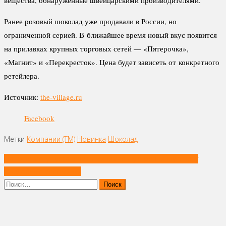
Ранее розовый шоколад уже продавали в России, но
ограниченной серией. В ближайшее время новый вкус появится
на прилавках крупных торговых сетей — «Пятерочка»,
«Магнит» и «Перекресток». Цена будет зависеть от конкретного
ретейлера.
Источник:
the-village.ru
Facebook
Метки
Компании (ТМ)
Новинка
Шоколад
Навигация
На пиво могут установить минимальную розничную цену
по
Съедобные соломинки
записям
Найти: