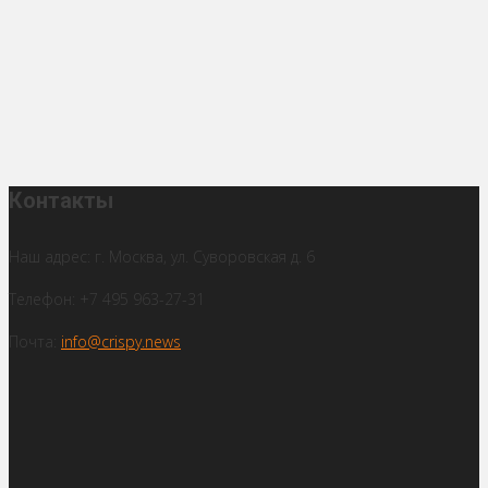
Контакты
Наш адрес: г. Москва, ул. Суворовская д. 6
Телефон: +7 495 963-27-31
Почта:
info@crispy.news