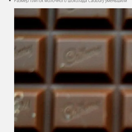
Размер плиток молочного шоколада Cadbury уменьшили