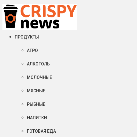
Воскресенье, 09 августа, 2026
Crispy News/Криспи Ньюс
События и тенденции рынка пищевой промышленности в России
ПРОДУКТЫ
АГРО
АЛКОГОЛЬ
МОЛОЧНЫЕ
МЯСНЫЕ
РЫБНЫЕ
НАПИТКИ
ГОТОВАЯ ЕДА