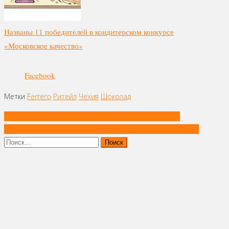
Названы 11 победителей в кондитерском конкурсе
«Московское качество»
Facebook
Метки
Ferrero
Ритейл
Чехия
Шоколад
Навигация
Bubly Burst – новая диетическая газировка PepsiCo
по
Заказы из «Бургер Кинга» доставят роботы «Яндекс.Еды»
записям
Найти: