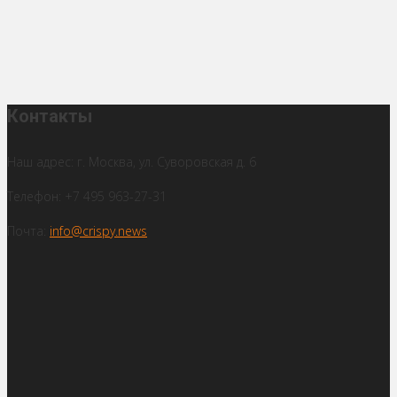
Контакты
Наш адрес: г. Москва, ул. Суворовская д. 6
Телефон: +7 495 963-27-31
Почта:
info@crispy.news