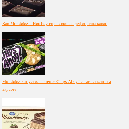
Как Mondelez и Hershey справились с дефицитом какао
Mondelez выпустил печенье Chips Ahoy? с таинственным
вкусом