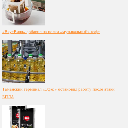
«ВкусВилл» добавил на полки «музыкальный» кофе
Таманский терминал «Эфко» остановил работу после атаки
БПЛА