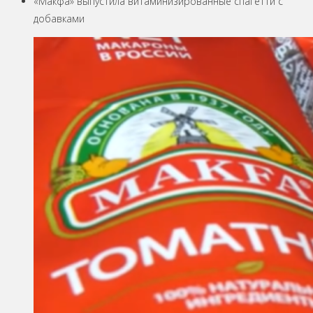
«Макфа» выпустила витаминизированные спагетти с
добавками