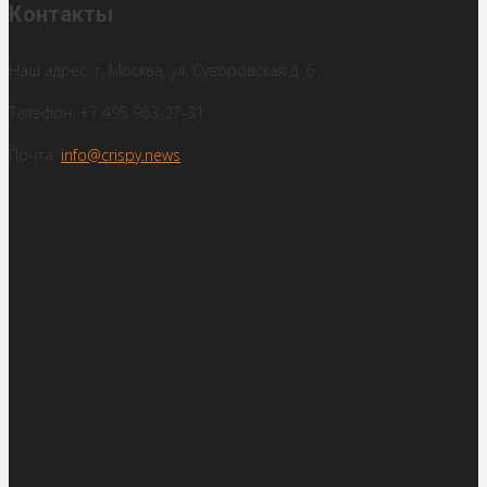
Контакты
Наш адрес: г. Москва, ул. Суворовская д. 6
Телефон: +7 495 963-27-31
Почта:
info@crispy.news