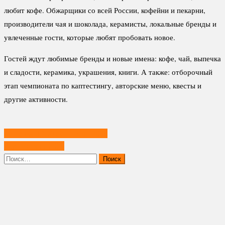
любит кофе. Обжарщики со всей России, кофейни и пекарни,
производители чая и шоколада, керамисты, локальные бренды и
увлеченные гости, которые любят пробовать новое.
Гостей ждут любимые бренды и новые имена: кофе, чай, выпечка
и сладости, керамика, украшения, книги. А также: отборочный
этап чемпионата по каптестингу, авторские меню, квесты и
другие активности.
Навигация
Пищёвка 3D: Хлеб-н-Торт 2026
по
Вкус Москвы 2026
записям
Найти: