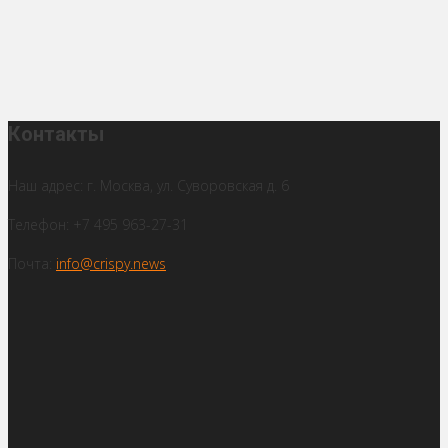
Контакты
Наш адрес: г. Москва, ул. Суворовская д. 6
Телефон: +7 495 963-27-31
Почта:
info@crispy.news