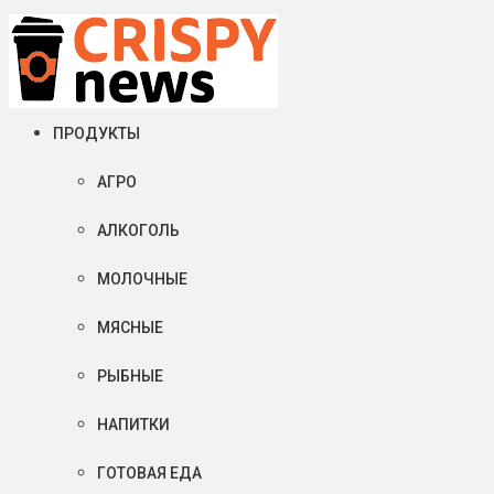
Четверг, 06 августа, 2026
Crispy News/Криспи Ньюс
События и тенденции рынка пищевой промышленности в России
ПРОДУКТЫ
АГРО
АЛКОГОЛЬ
МОЛОЧНЫЕ
МЯСНЫЕ
РЫБНЫЕ
НАПИТКИ
ГОТОВАЯ ЕДА