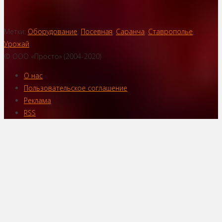
Метки:
Оборудование
,
Посевная
,
Саранча
,
Ставрополье
,
Урожай
© ООО «Просто» (2004-2020)
О нас
Пользовательское соглашение
Реклама
RSS