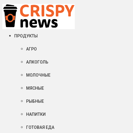
Пятница, 07 августа, 2026
Crispy News/Криспи Ньюс
События и тенденции рынка пищевой промышленности в России
ПРОДУКТЫ
АГРО
АЛКОГОЛЬ
МОЛОЧНЫЕ
МЯСНЫЕ
РЫБНЫЕ
НАПИТКИ
ГОТОВАЯ ЕДА