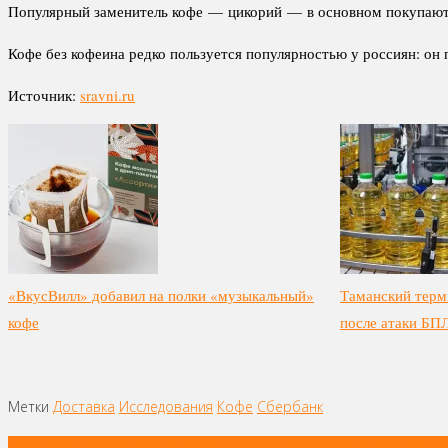
Популярный заменитель кофе — цикорий — в основном покупают в
Кофе без кофеина редко пользуется популярностью у россиян: он
Источник:
sravni.ru
«ВкусВилл» добавил на полки «музыкальный»
Таманский терм
кофе
после атаки БП
Метки
Доставка
Исследования
Кофе
Сбербанк
Навигация
«СЛАДКАЯ СКАЗКА» ВЫПУСТИЛА ГОТОВЫЕ ЗАВТРАКИ С ХРУСТЯ