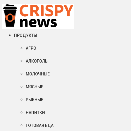
Суббота, 08 августа, 2026
Crispy News/Криспи Ньюс
События и тенденции рынка пищевой промышленности в России
ПРОДУКТЫ
АГРО
АЛКОГОЛЬ
МОЛОЧНЫЕ
МЯСНЫЕ
РЫБНЫЕ
НАПИТКИ
ГОТОВАЯ ЕДА