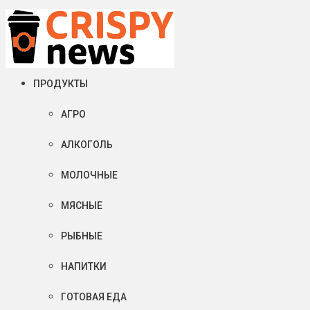
Суббота, 08 августа, 2026
Crispy News/Криспи Ньюс
События и тенденции рынка пищевой промышленности в России
ПРОДУКТЫ
АГРО
АЛКОГОЛЬ
МОЛОЧНЫЕ
МЯСНЫЕ
РЫБНЫЕ
НАПИТКИ
ГОТОВАЯ ЕДА