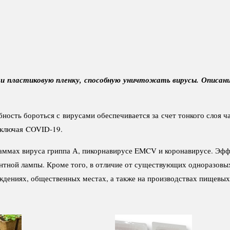
и пластиковую пленку, способную уничтожать вирусы. Описан
ость бороться с вирусами обеспечивается за счет тонкого слоя ч
включая COVID-19.
аммах вируса гриппа А, пикорнавирусе EMCV и коронавирусе. Эффе
тной лампы. Кроме того, в отличие от существующих одноразовых 
ждениях, общественных местах, а также на производствах пищевых