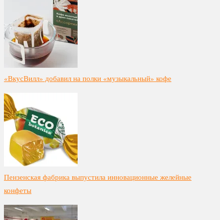
«ВкусВилл» добавил на полки «музыкальный» кофе
Пензенская фабрика выпустила инновационные желейные
конфеты