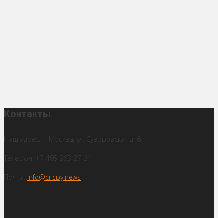
Контакты
Наш адрес: г. Москва, ул. Суворовская д. 6
Телефон: +7 495 963-27-31
Почта:
info@crispy.news