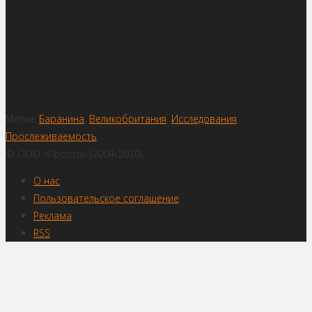
Метки:
Баранина
,
Великобритания
,
Исследования
,
Прослеживаемость
© ООО «Просто» (2004-2020)
О нас
Пользовательское соглашение
Реклама
RSS