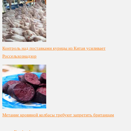
Контроль над поставками курицы из Китая усиливает
Россельхознадзор
Метание кровяной колбасы требуют запретить британцам