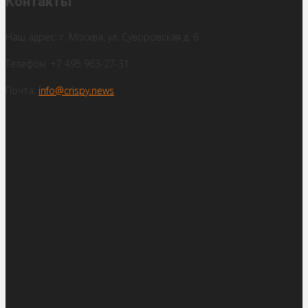
Контакты
Наш адрес: г. Москва, ул. Суворовская д. 6
Телефон: +7 495 963-27-31
Почта:
info@crispy.news