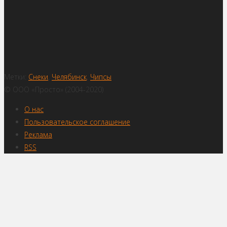
Метки:
Снеки
,
Челябинск
,
Чипсы
© ООО «Просто» (2004-2020)
О нас
Пользовательское соглашение
Реклама
RSS