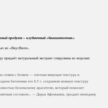
стный продукт – клубничный «бааааатончик».
ных во «ВкусВилл».
ду придаёт натуральный экстракт спирулины из морских
а снэков с белком — плотная вяжущая текстура и
дном батончике его 8,5 г, сохранили нежную текстуру
олностью безопасному красителю, который помогает
 понятным составом», — Дарья Афонькина, продакт-менеджер