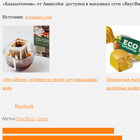
«Бааааатончик» от Авиасейлс доступен в магазинах сети «ВкусВил
Источник:
aviasales.com
«ВкусВилл» добавил на полки «музыкальный»
Пензенская фаб
кофе
желейные конф
Facebook
Метки
ВкусВилл
Снеки
Навигация
Гипоаллергенное меню внедрят в российские школы
по
Конфеты с лепестками василька выпустили в Белоруссии