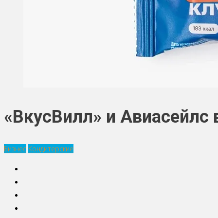
«ВкусВилл» и Авиасейлс 
Бизнес
Кондитерские