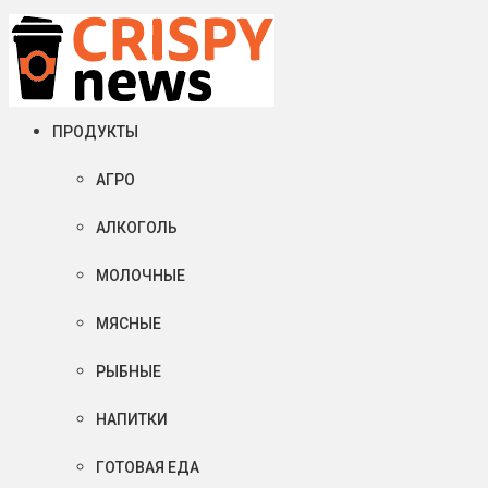
Суббота, 08 августа, 2026
Crispy News/Криспи Ньюс
События и тенденции рынка пищевой промышленности в России
ПРОДУКТЫ
АГРО
АЛКОГОЛЬ
МОЛОЧНЫЕ
МЯСНЫЕ
РЫБНЫЕ
НАПИТКИ
ГОТОВАЯ ЕДА