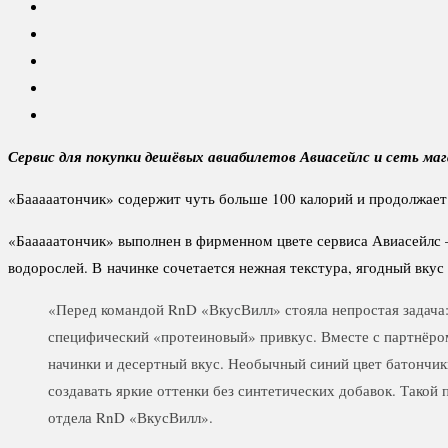
Сервис для покупки дешёвых авиабилетов Авиасейлс и сеть ма
«Бааааатончик» содержит чуть больше 100 калорий и продолжает
«Бааааатончик» выполнен в фирменном цвете сервиса Авиасейлс 
водорослей. В начинке сочетается нежная текстура, ягодный вку
«Перед командой RnD «ВкусВилл» стояла непростая задача
специфический «протеиновый» привкус. Вместе с партнёром
начинки и десертный вкус. Необычный синий цвет батончи
создавать яркие оттенки без синтетических добавок. Тако
отдела RnD «ВкусВилл».