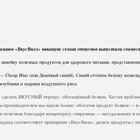
газинов «ВкусВилл» накануне сезона отпусков выпустили совме
 линейку полезных продуктов для здорового питания, представлен
–– Cheap Blue (или Дешёвый синий). Cиний оттенок белому шокола
с клубники и шарики воздушного риса.
: сделать ВКУСНЫЙ перекус, обогащённый белком. Частая проблем
-производителем мы нашли баланс: обогатив продукт белком — в о
ки получили благодаря концентрату спирулины — натуральному и п
й подход соответствует принципам «ВкусВилл»: делать продукты с