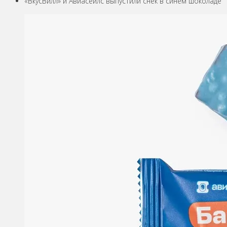
«ВкусВилл» и Авиасейлс выпустили снек в синем шоколаде