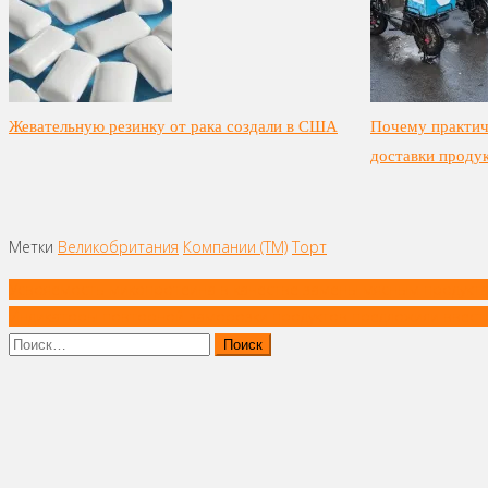
Жевательную резинку от рака создали в США
Почему практич
доставки проду
Метки
Великобритания
Компании (ТМ)
Торт
Навигация
Усвояемость микопротеина в качестве замены мясным продукт
по
Индикаторы повторной заморозки продуктов предложили ввест
записям
Найти: