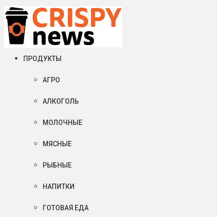
Четверг, 06 августа, 2026
Crispy News/Криспи Ньюс
События и тенденции рынка пищевой промышленности в России
ПРОДУКТЫ
АГРО
АЛКОГОЛЬ
МОЛОЧНЫЕ
МЯСНЫЕ
РЫБНЫЕ
НАПИТКИ
ГОТОВАЯ ЕДА