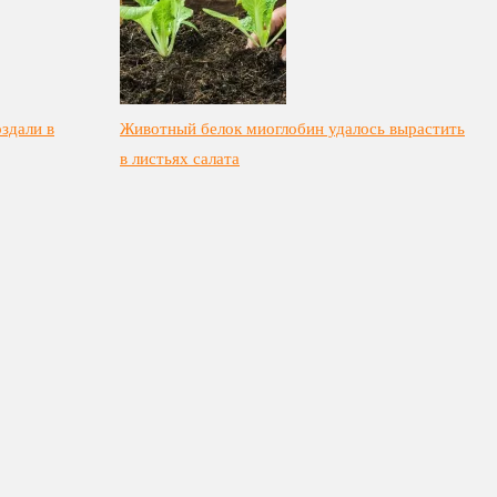
здали в
Животный белок миоглобин удалось вырастить
в листьях салата