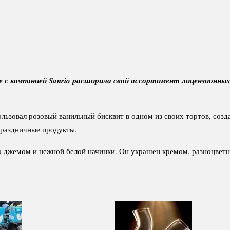
е с компанией Sanrio расширила свой ассортимент лицензионны
ользовал розовый ванильный бисквит в одном из своих тортов, со
праздничные продукты.
о джемом и нежной белой начинки. Он украшен кремом, разноцветно