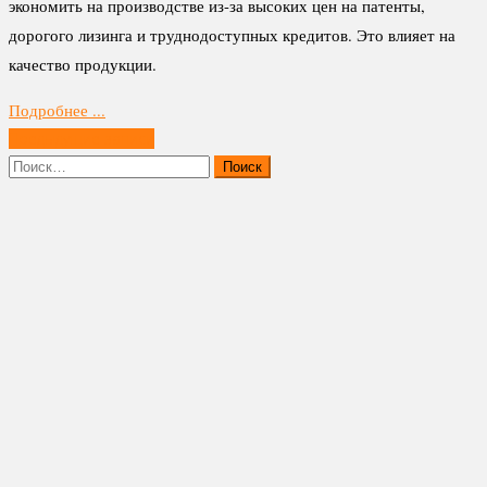
экономить на производстве из-за высоких цен на патенты,
дорогого лизинга и труднодоступных кредитов. Это влияет на
качество продукции.
Подробнее ...
Навигация
Предыдущие записи
по
Найти:
записям