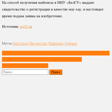
На способ получения майонеза в НИУ «БелГУ» выдано
свидетельство о регистрации в качестве ноу-хау, в настоящее
время подана заявка на изобретение.
Источник:
go31.ru
Метки
Белгород
Веганство
Майонез
Учёные
Навигация
ПОЯВЛЕНИЕ РЫБНОЙ БИРЖИ СДЕЛАЕТ ТОРГОВЛЮ ПРОЗРАЧНЕЙ
по
ПРОИЗВОДИТЕЛИ ОРГАНИЧЕСКОЙ ПРОДУКЦИИ
записям
ОБЪЕДИНИЛИСЬ В КЛАСТЕР
Найти: