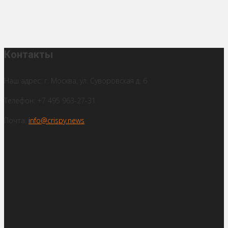
Контакты
Наш адрес: г. Москва, ул. Суворовская д. 6
Телефон: +7 495 963-27-31
Почта:
info@crispy.news