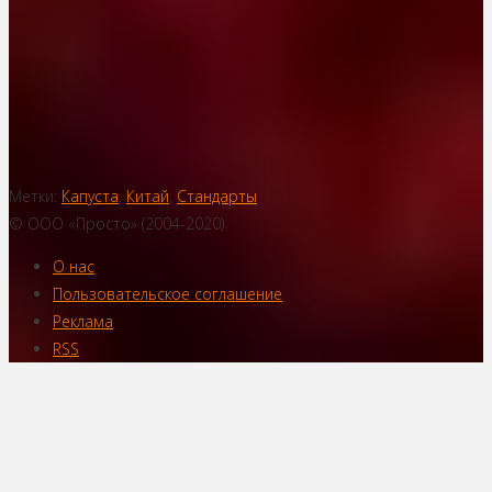
Метки:
Капуста
,
Китай
,
Стандарты
© ООО «Просто» (2004-2020)
О нас
Пользовательское соглашение
Реклама
RSS