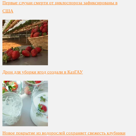
Первые случаи смерти от циклоспороза зафиксированы в
США
Дрон для уборки ягод создали в КазГАУ
Новое покрытие из водорослей сохраняет свежесть клубники