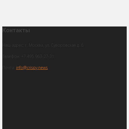
Контакты
Наш адрес: г. Москва, ул. Суворовская д. 6
Телефон: +7 495 963-27-31
Почта:
info@crispy.news