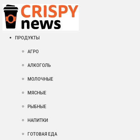
Суббота, 08 августа, 2026
Crispy News/Криспи Ньюс
События и тенденции рынка пищевой промышленности в России
ПРОДУКТЫ
АГРО
АЛКОГОЛЬ
МОЛОЧНЫЕ
МЯСНЫЕ
РЫБНЫЕ
НАПИТКИ
ГОТОВАЯ ЕДА