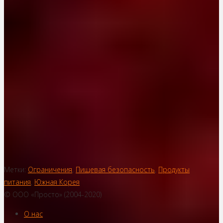
Метки:
Ограничения
,
Пищевая безопасность
,
Продукты
питания
,
Южная Корея
© ООО «Просто» (2004-2020)
О нас