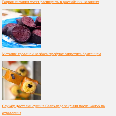
Рацион питания хотят расширить в российских колониях
Метание кровяной колбасы требуют запретить британцам
Службу доставки суши в Салехарде закрыли после жалоб на
отравления