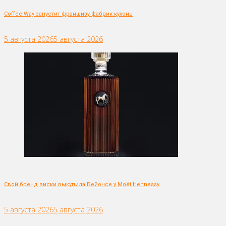
Coffee Way запустит франшизу фабрик-кухонь
5 августа 2026
5 августа 2026
Свой бренд виски выкупила Бейонсе у Moët Hennessy
5 августа 2026
5 августа 2026