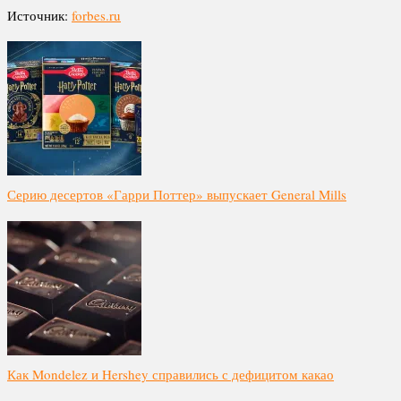
Источник:
forbes.ru
Серию десертов «Гарри Поттер» выпускает General Mills
Как Mondelez и Hershey справились с дефицитом какао