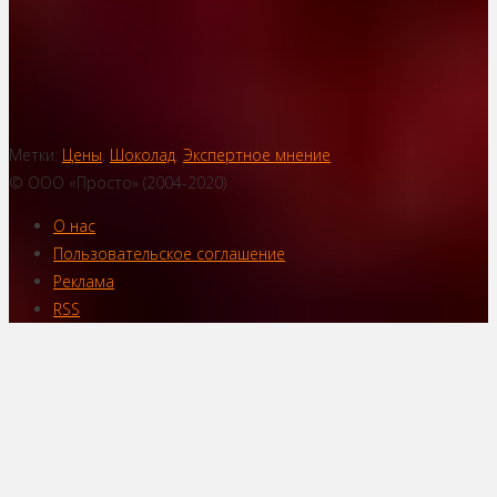
Метки:
Цены
,
Шоколад
,
Экспертное мнение
© ООО «Просто» (2004-2020)
О нас
Пользовательское соглашение
Реклама
RSS