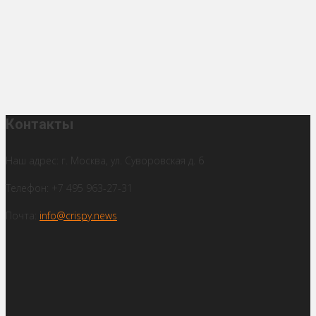
Контакты
Наш адрес: г. Москва, ул. Суворовская д. 6
Телефон: +7 495 963-27-31
Почта:
info@crispy.news